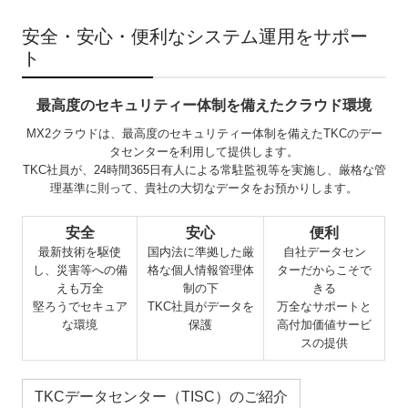
安全・安心・便利なシステム運用をサポー
ト
最高度のセキュリティー体制を備えたクラウド環境
MX2クラウドは、最高度のセキュリティー体制を備えたTKCのデー
タセンターを利用して提供します。
TKC社員が、24時間365日有人による常駐監視等を実施し、厳格な管
理基準に則って、貴社の大切なデータをお預かりします。
安全
安心
便利
最新技術を駆使
国内法に準拠した厳
自社データセン
し、災害等への備
格な個人情報管理体
ターだからこそで
えも万全
制の下
きる
堅ろうでセキュア
TKC社員がデータを
万全なサポートと
な環境
保護
高付加価値サービ
スの提供
TKCデータセンター（TISC）のご紹介