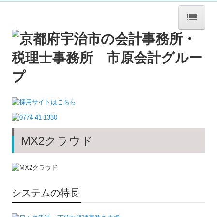
ホーム
法人概要
法人概要
企業理念
職員紹介
MX2クラウド
書籍紹介
交通案内
サービス紹介
システムの特長
年末調整