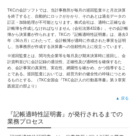
TKCの会計ソフトでは、当計事務所が毎月の巡回監査※と月次決算
を終了すると、自動的にロックがかかり、そのあとは過去データの
訂正・加除処理が不可能となります。株式会社は、適時に正確な会
計帳簿を作成しなければなりません（会社法第432条）。その会計帳
簿から決算書が作られます。TKCの『記帳適時性証明書』は、過去3
年（36カ月）にわたって、会計帳簿が適時に作成された事実を証明
し、当事務所が作成する決算書への信頼性向上に役立っています。
※巡回監査とは、関与先企業等を毎月及び期末決算時に巡回し、会
計資料並びに会計記録の適法性、正確性及び適時性を確保するた
め、会計事実の真実性、実在性、網羅性を確かめ、かつ指導するこ
とである。巡回監査においては、経営方針の健全性の吟味につとめ
るものとする。（TKC全国会『TKC会計人の行動基準書』第３章実
践規定の部より）
▲ 戻る
『記帳適時性証明書』が発行されるまでの
業務プロセス