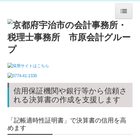
ホーム
法人概要
法人概要
企業理念
職員紹介
信用保証機関や銀行等から信頼さ
書籍紹介
れる決算書の作成を支援します
交通案内
「記帳適時性証明書」で決算書の信用を高
サービス紹介
めます
年末調整