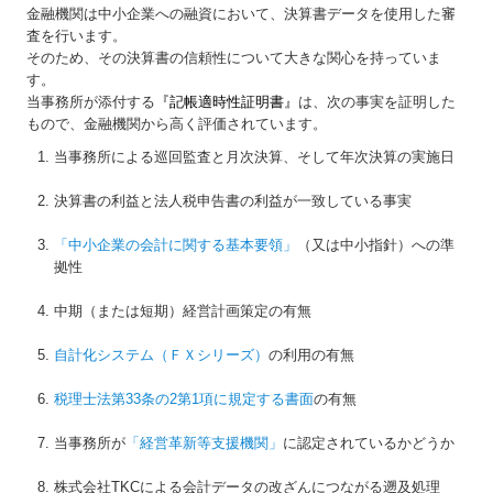
金融機関は中小企業への融資において、決算書データを使用した審
査を行います。
業務案内
そのため、その決算書の信頼性について大きな関心を持っていま
す。
ＳＭＳ実践講座
当事務所が添付する
『記帳適時性証明書
』
は、次の事実を証明した
もので、金融機関から高く評価されています。
お問い合わせ
当事務所による巡回監査と月次決算、そして年次決算の実施日
個人情報保護方針
決算書の利益と法人税申告書の利益が一致している事実
「中小企業の会計に関する基本要領」
（又は中小指針）への準
拠性
中期（または短期）経営計画策定の有無
自計化システム（ＦＸシリーズ）
の利用の有無
税理士法第33条の2第1項に規定する書面
の有無
当事務所が
「経営革新等支援機関」
に認定されているかどうか
株式会社TKCによる会計データの改ざんにつながる遡及処理