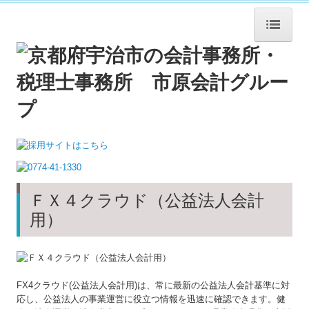
ホーム
法人概要
法人概要
企業理念
職員紹介
ＦＸ４クラウド（公益法人会計
書籍紹介
用）
交通案内
サービス紹介
FX4クラウド(公益法人会計用)は、常に最新の公益法人会計基準に対
応し、公益法人の事業運営に役立つ情報を迅速に確認できます。健
年末調整