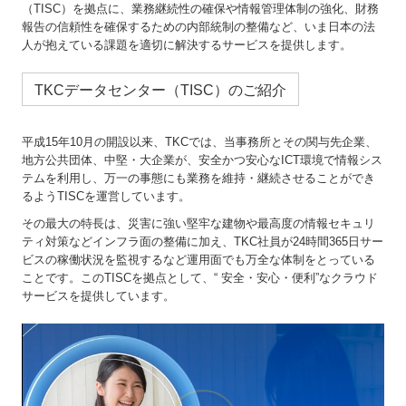
（TISC）を拠点に、業務継続性の確保や情報管理体制の強化、財務
報告の信頼性を確保するための内部統制の整備など、いま日本の法
人が抱えている課題を適切に解決するサービスを提供します。
TKCデータセンター（TISC）のご紹介
平成15年10月の開設以来、TKCでは、当事務所とその関与先企業、
地方公共団体、中堅・大企業が、安全かつ安心なICT環境で情報シス
テムを利用し、万一の事態にも業務を維持・継続させることができ
るようTISCを運営しています。
その最大の特長は、災害に強い堅牢な建物や最高度の情報セキュリ
ティ対策などインフラ面の整備に加え、TKC社員が24時間365日サー
ビスの稼働状況を監視するなど運用面でも万全な体制をとっている
ことです。このTISCを拠点として、“ 安全・安心・便利”なクラウド
サービスを提供しています。