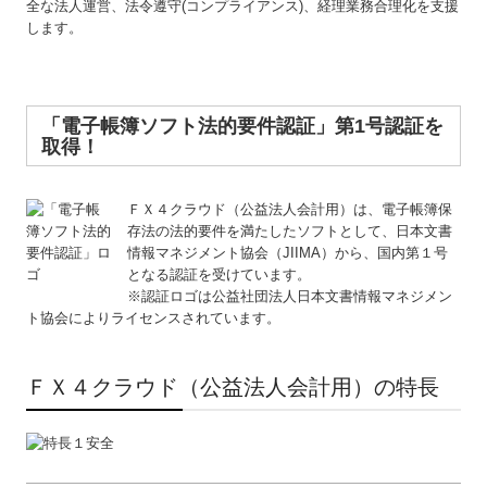
全な法人運営、法令遵守(コンプライアンス)、経理業務合理化を支援
します。
業務案内
ＳＭＳ実践講座
「電子帳簿ソフト法的要件認証」第1号認証を
お問い合わせ
取得！
個人情報保護方針
ＦＸ４クラウド（公益法人会計用）は、電子帳簿保
存法の法的要件を満たしたソフトとして、日本文書
情報マネジメント協会（JIIMA）から、国内第１号
となる認証を受けています。
※認証ロゴは公益社団法人日本文書情報マネジメン
ト協会によりライセンスされています。
ＦＸ４クラウド（公益法人会計用）の特長