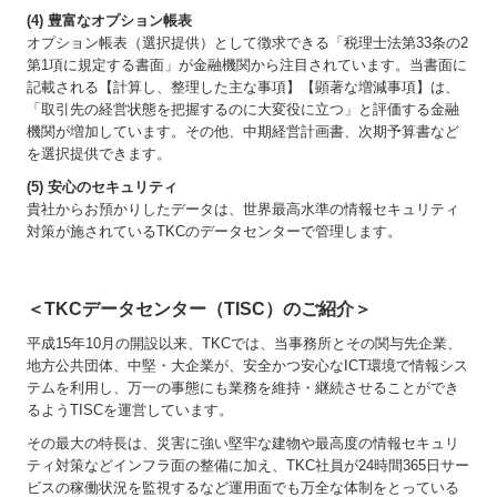
(4) 豊富なオプション帳表
オプション帳表（選択提供）として徴求できる「税理士法第33条の2
第1項に規定する書面」が金融機関から注目されています。当書面に
記載される【計算し、整理した主な事項】【顕著な増減事項】は、
「取引先の経営状態を把握するのに大変役に立つ」と評価する金融
機関が増加しています。その他、中期経営計画書、次期予算書など
を選択提供できます。
(5) 安心のセキュリティ
貴社からお預かりしたデータは、世界最高水準の情報セキュリティ
対策が施されているTKCのデータセンターで管理します。
＜TKCデータセンター（TISC）のご紹介＞
平成15年10月の開設以来、TKCでは、当事務所とその関与先企業、
地方公共団体、中堅・大企業が、安全かつ安心なICT環境で情報シス
テムを利用し、万一の事態にも業務を維持・継続させることができ
るようTISCを運営しています。
その最大の特長は、災害に強い堅牢な建物や最高度の情報セキュリ
ティ対策などインフラ面の整備に加え、TKC社員が24時間365日サー
ビスの稼働状況を監視するなど運用面でも万全な体制をとっている