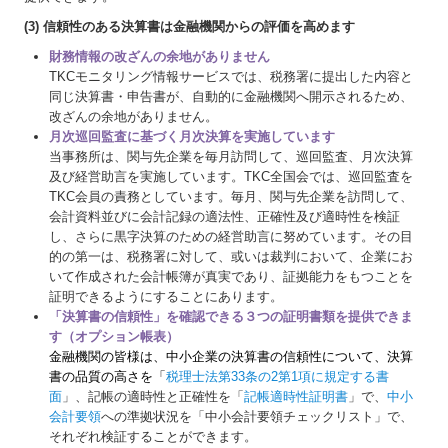
(3) 信頼性のある決算書は金融機関からの評価を高めます
財務情報の改ざんの余地がありません
TKCモニタリング情報サービスでは、税務署に提出した内容と
同じ決算書・申告書が、自動的に金融機関へ開示されるため、
改ざんの余地がありません。
月次巡回監査に基づく月次決算を実施しています
当事務所は、関与先企業を毎月訪問して、巡回監査、月次決算
及び経営助言を実施しています。TKC全国会では、巡回監査を
TKC会員の責務としています。毎月、関与先企業を訪問して、
会計資料並びに会計記録の適法性、正確性及び適時性を検証
し、さらに黒字決算のための経営助言に努めています。その目
的の第一は、税務署に対して、或いは裁判において、企業にお
いて作成された会計帳簿が真実であり、証拠能力をもつことを
証明できるようにすることにあります。
「決算書の信頼性」を確認できる３つの証明書類を提供できま
す（オプション帳表）
金融機関の皆様は、中小企業の決算書の信頼性について、決算
書の品質の高さを「
税理士法第33条の2第1項に規定する書
面
」、記帳の適時性と正確性を「
記帳適時性証明書
」で、
中小
会計要領
への準拠状況を「中小会計要領チェックリスト」で、
それぞれ検証することができます。