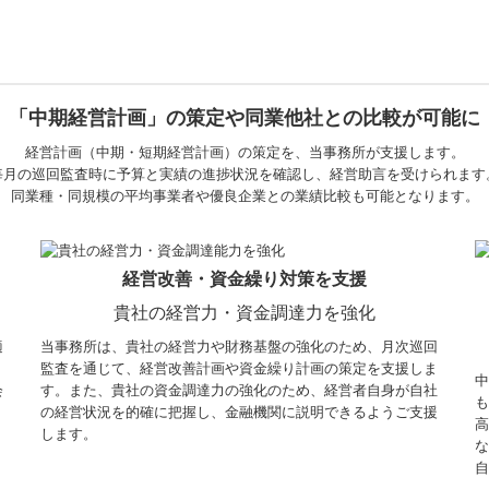
「中期経営計画」の策定や同業他社との比較が可能に
経営計画（中期・短期経営計画）の策定を、当事務所が支援します。
毎月の巡回監査時に予算と実績の進捗状況を確認し、経営助言を受けられます
同業種・同規模の平均事業者や優良企業との業績比較も可能となります。
経営改善・資金繰り対策を支援
貴社の経営力・資金調達力を強化
適
当事務所は、貴社の経営力や財務基盤の強化のため、月次巡回
監査を通じて、経営改善計画や資金繰り計画の策定を支援しま
中
会
す。また、貴社の資金調達力の強化のため、経営者自身が自社
も
の経営状況を的確に把握し、金融機関に説明できるようご支援
高
します。
な
自