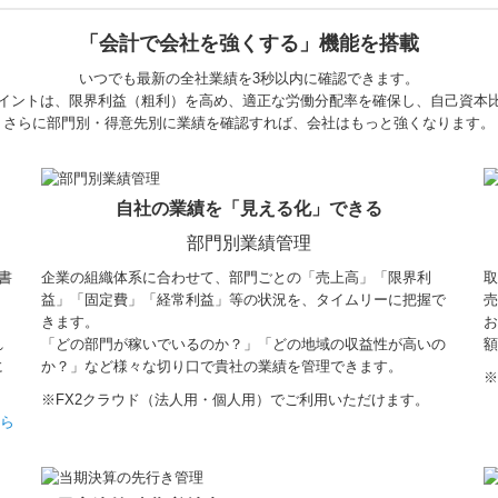
「会計で会社を強くする」機能を搭載
いつでも最新の全社業績を3秒以内に確認できます。
イントは、限界利益（粗利）を高め、適正な労働分配率を確保し、自己資本
さらに部門別・得意先別に業績を確認すれば、会社はもっと強くなります。
自社の業績を「見える化」できる
部門別業績管理
書
企業の組織体系に合わせて、部門ごとの「売上高」「限界利
取
益」「固定費」「経常利益」等の状況を、タイムリーに把握で
売
きます。
お
れ
「どの部門が稼いでいるのか？」「どの地域の収益性が高いの
額
に
か？」など様々な切り口で貴社の業績を管理できます。
※
※
FX2クラウド（法人用・個人用）でご利用いただけます。
ちら