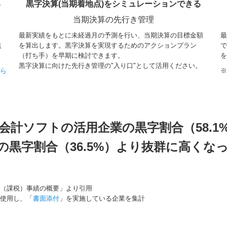
る
黒字決算(当期着地点)をシミュレーションできる
当期決算の先行き管理
最新実績をもとに未経過月の予測を行い、当期決算の目標金額
最
益
を算出します。黒字決算を実現するためのアクションプラン
で
（打ち手）を早期に検討できます。
を
黒字決算に向けた先行き管理の"入り口"として活用ください。
ちら
※
の会計ソフトの活用企業の黒字割合（58.1
の黒字割合（36.5%）より抜群に高くな
告（課税）事績の概要」より引用
使用し、「
書面添付
」を実施している企業を集計